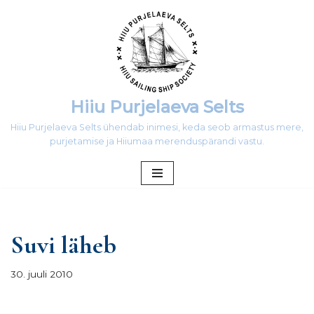
Skip
to
content
Hiiu Purjelaeva Selts
Hiiu Purjelaeva Selts ühendab inimesi, keda seob armastus mere,
purjetamise ja Hiiumaa merenduspärandi vastu.
Suvi läheb
30. juuli 2010