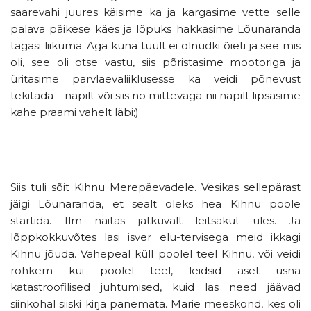
saarevahi juures käisime ka ja kargasime vette selle
palava päikese käes ja lõpuks hakkasime Lõunaranda
tagasi liikuma. Aga kuna tuult ei olnudki õieti ja see mis
oli, see oli otse vastu, siis põristasime mootoriga ja
üritasime parvlaevaliiklusesse ka veidi põnevust
tekitada – napilt või siis no mitteväga nii napilt lipsasime
kahe praami vahelt läbi;)
Siis tuli sõit Kihnu Merepäevadele. Vesikas sellepärast
jäigi Lõunaranda, et sealt oleks hea Kihnu poole
startida. Ilm näitas jätkuvalt leitsakut üles. Ja
lõppkokkuvõtes lasi isver elu-tervisega meid ikkagi
Kihnu jõuda. Vahepeal küll poolel teel Kihnu, või veidi
rohkem kui poolel teel, leidsid aset üsna
katastroofilised juhtumised, kuid las need jäävad
siinkohal siiski kirja panemata. Marie meeskond, kes oli