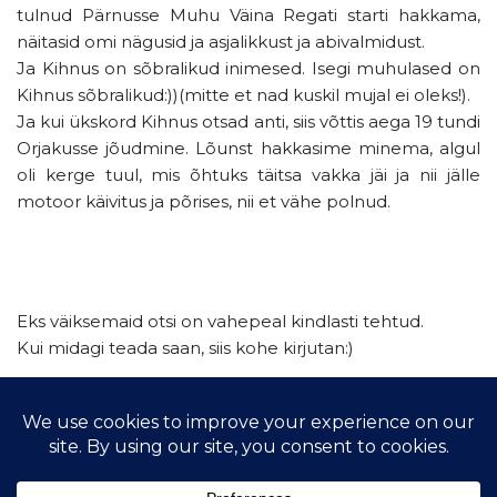
tulnud Pärnusse Muhu Väina Regati starti hakkama,
näitasid omi nägusid ja asjalikkust ja abivalmidust.
Ja Kihnus on sõbralikud inimesed. Isegi muhulased on
Kihnus sõbralikud:))(mitte et nad kuskil mujal ei oleks!).
Ja kui ükskord Kihnus otsad anti, siis võttis aega 19 tundi
Orjakusse jõudmine. Lõunst hakkasime minema, algul
oli kerge tuul, mis õhtuks täitsa vakka jäi ja nii jälle
motoor käivitus ja põrises, nii et vähe polnud.
Eks väiksemaid otsi on vahepeal kindlasti tehtud.
Kui midagi teada saan, siis kohe kirjutan:)
Et seda suve ikka jätkuks veel südamest!