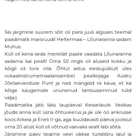
Siis järgmine suurem sõit oli päris juuli alguses teemal
paadimatk marsruudil Heltermaa – Lõunaranna sadam
Muhus.
Küll oli kena seda meretäit paate vaadata Lõunaranna
sadama kai pealt! Oma 50 ringis oli aluseid kokku ja
kõigil oli tore olla. Õhtul astus eeskujulikult üles
vokaalinstrumetnaalansambel pealkirjaga Audru
Jõelaevanduse Punt ja nad mängisid nii kaua, et ka
kõige kaugemale ununenud tantsusammud tulid
välja:)
Paadimatka jätk läks laupäeval Kesselaiule. Vesikas
jõudis sinna küll üsna õhtuveerus ja jäi üle öö ankrusse
koos Arkeia ja Eneli II-ga, aga kuuldavasti päeva jooksul
oma 20 alust küll oli võtnud vaevaks sealt läbi sõita.
Järgmine päev tegime veel väikse turistitiiru laiul ja