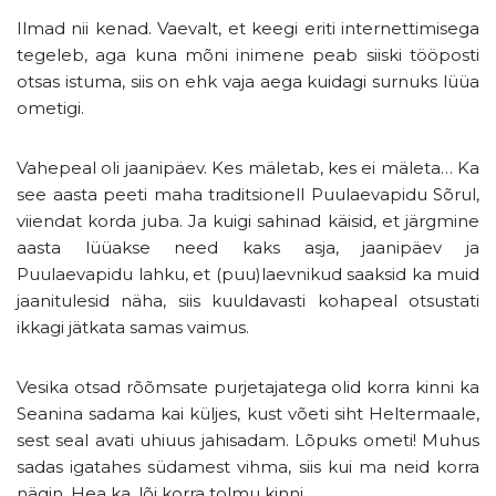
Ilmad nii kenad. Vaevalt, et keegi eriti internettimisega
tegeleb, aga kuna mõni inimene peab siiski tööposti
otsas istuma, siis on ehk vaja aega kuidagi surnuks lüüa
ometigi.
Vahepeal oli jaanipäev. Kes mäletab, kes ei mäleta… Ka
see aasta peeti maha traditsionell Puulaevapidu Sõrul,
viiendat korda juba. Ja kuigi sahinad käisid, et järgmine
aasta lüüakse need kaks asja, jaanipäev ja
Puulaevapidu lahku, et (puu)laevnikud saaksid ka muid
jaanitulesid näha, siis kuuldavasti kohapeal otsustati
ikkagi jätkata samas vaimus.
Vesika otsad rõõmsate purjetajatega olid korra kinni ka
Seanina sadama kai küljes, kust võeti siht Heltermaale,
sest seal avati uhiuus jahisadam. Lõpuks ometi! Muhus
sadas igatahes südamest vihma, siis kui ma neid korra
nägin. Hea ka, lõi korra tolmu kinni.