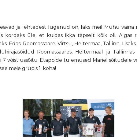
teavad ja lehtedest lugenud on, läks meil Muhu väina reg
siis kordaks üle, et kuidas ikka täpselt kõik oli. Algas
vaks. Edasi Roomassaare, Virtsu, Heltermaa, Tallinn. Lisak
lühirajasõidud Roomassaares, Heltermaal ja Tallinnas.
i 7 võistlussõitu. Etappide tulemused Mariel sõitudele vastav
see meie grupis 1. koha!