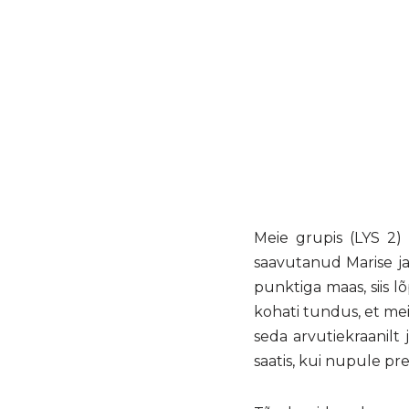
Meie grupis (LYS 2) o
saavutanud Marise ja
punktiga maas, siis lõ
kohati tundus, et me
seda arvutiekraanilt j
saatis, kui nupule pre