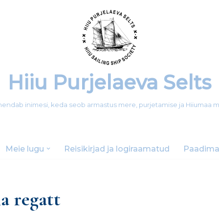
Hiiu Purjelaeva Selts
 ühendab inimesi, keda seob armastus mere, purjetamise ja Hiiumaa 
Meie lugu
Reisikirjad ja logiraamatud
Paadima
a regatt