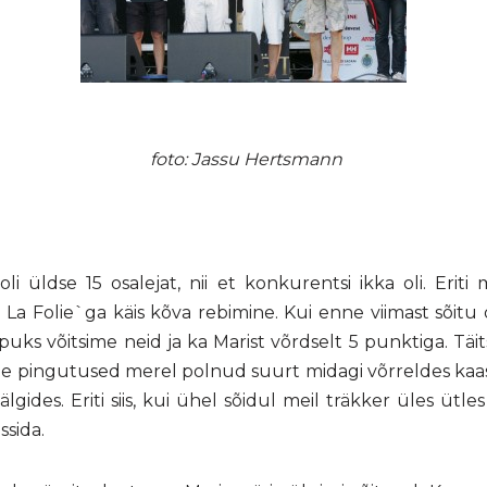
foto: Jassu Hertsmann
li üldse 15 osalejat, nii et konkurentsi ikka oli. Eriti
 La Folie`ga käis kõva rebimine. Kui enne viimast sõitu 
puks võitsime neid ja ka Marist võrdselt 5 punktiga. Täit
ie pingutused merel polnud suurt midagi võrreldes kaa
älgides. Eriti siis, kui ühel sõidul meil träkker üles ütles
ssida.