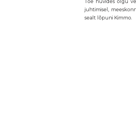
Tõe huvides olgu vee
juhtimisel, meeskonn
sealt lõpuni Kimmo.