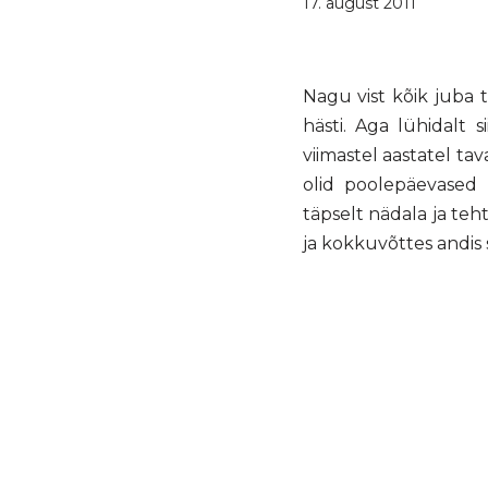
17. august 2011
Nagu vist kõik juba 
hästi. Aga lühidalt 
viimastel aastatel ta
olid poolepäevased 
täpselt nädala ja teht
ja kokkuvõttes andis 