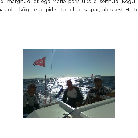
l märgitud, et ega Marie päris üksi ei sõitnud. Kogu 
as olid kõigil etappidel Tanel ja Kaspar, algusest Helt