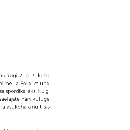
 muidugi 2. ja 3. koha
olime La Folie`st ühe
sa spordiks läks. Kuigi
saelajate närvikuluga
 ja asukoha ainult siis