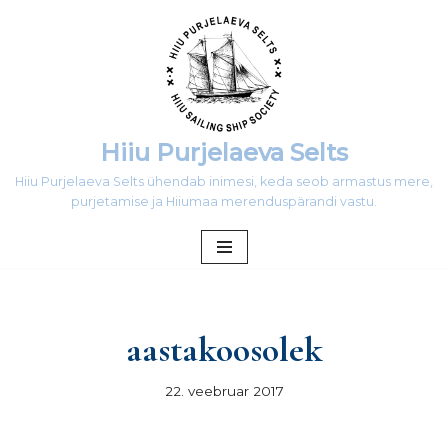
Skip
to
content
Hiiu Purjelaeva Selts
Hiiu Purjelaeva Selts ühendab inimesi, keda seob armastus mere,
purjetamise ja Hiiumaa merenduspärandi vastu.
aastakoosolek
22. veebruar 2017