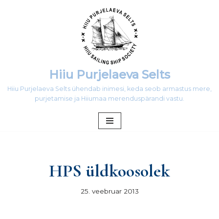
Skip
to
content
Hiiu Purjelaeva Selts
Hiiu Purjelaeva Selts ühendab inimesi, keda seob armastus mere,
purjetamise ja Hiiumaa merenduspärandi vastu.
HPS üldkoosolek
25. veebruar 2013