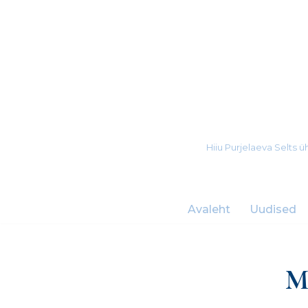
Skip
to
content
Hiiu Purjelaeva Selts
Avaleht
Uudised
Mu