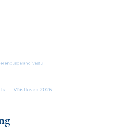
merenduspärandi vastu.
tk
Võistlused 2026
ing