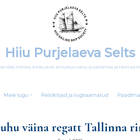
Hiiu Purjelaeva Selts
 ühendab inimesi, keda seob armastus mere, purjetamise ja Hiiumaa 
Meie lugu
Reisikirjad ja logiraamatud
Paadima
hu väina regatt Tallinna r