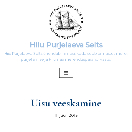
Skip
to
content
Hiiu Purjelaeva Selts
Hiiu Purjelaeva Selts ühendab inimesi, keda seob armastus mere,
purjetamise ja Hiiumaa merenduspärandi vastu.
Uisu veeskamine
11. juuli 2013