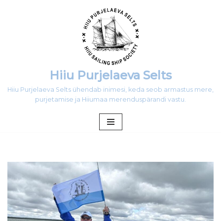
Skip
to
content
Hiiu Purjelaeva Selts
Hiiu Purjelaeva Selts ühendab inimesi, keda seob armastus mere,
purjetamise ja Hiiumaa merenduspärandi vastu.