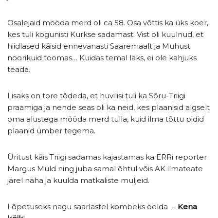
Osalejaid mööda merd oli ca 58. Osa võttis ka üks koer,
kes tuli kogunisti Kurkse sadamast. Vist oli kuulnud, et
hiidlased käisid ennevanasti Saaremaalt ja Muhust
noorikuid toomas… Kuidas temal läks, ei ole kahjuks
teada.
Lisaks on tore tõdeda, et huvilisi tuli ka Sõru-Triigi
praamiga ja nende seas oli ka neid, kes plaanisid algselt
oma alustega mööda merd tulla, kuid ilma tõttu pidid
plaanid ümber tegema.
Üritust käis Triigi sadamas kajastamas ka ERRi reporter
Margus Muld ning juba samal õhtul võis AK ilmateate
järel näha ja kuulda matkaliste muljeid.
Lõpetuseks nagu saarlastel kombeks öelda –
Kena