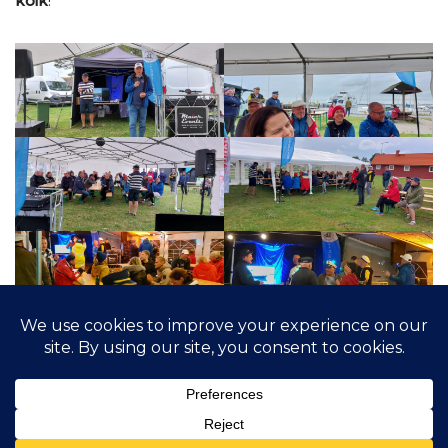
köik
!