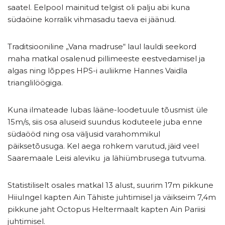
saatel. Eelpool mainitud telgist oli palju abi kuna
südaöine korralik vihmasadu taeva ei jäänud.
Traditsiooniline „Vana madruse“ laul lauldi seekord
maha matkal osalenud pillimeeste eestvedamisel ja
algas ning lõppes HPS-i auliikme Hannes Vaidla
trianglilöögiga.
Kuna ilmateade lubas lääne-loodetuule tõusmist üle
15m/s, siis osa aluseid suundus koduteele juba enne
südaööd ning osa väljusid varahommikul
päiksetõusuga. Kel aega rohkem varutud, jäid veel
Saaremaale Leisi aleviku ja lähiümbrusega tutvuma.
Statistiliselt osales matkal 13 alust, suurim 17m pikkune
HiiuIngel kapten Ain Tähiste juhtimisel ja väikseim 7,4m
pikkune jaht Octopus Heltermaalt kapten Ain Pariisi
juhtimisel.