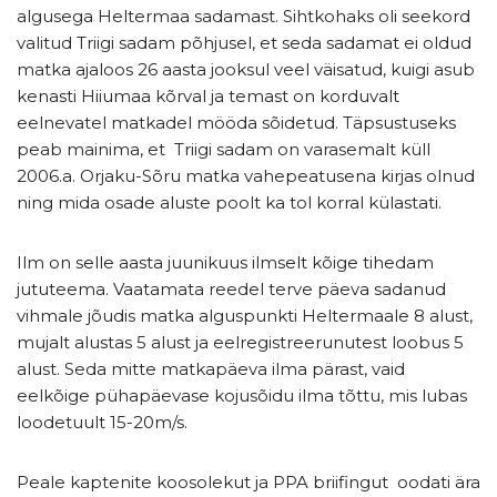
algusega Heltermaa sadamast. Sihtkohaks oli seekord
valitud Triigi sadam põhjusel, et seda sadamat ei oldud
matka ajaloos 26 aasta jooksul veel väisatud, kuigi asub
kenasti Hiiumaa kõrval ja temast on korduvalt
eelnevatel matkadel mööda sõidetud. Täpsustuseks
peab mainima, et Triigi sadam on varasemalt küll
2006.a. Orjaku-Sõru matka vahepeatusena kirjas olnud
ning mida osade aluste poolt ka tol korral külastati.
Ilm on selle aasta juunikuus ilmselt kõige tihedam
jututeema. Vaatamata reedel terve päeva sadanud
vihmale jõudis matka alguspunkti Heltermaale 8 alust,
mujalt alustas 5 alust ja eelregistreerunutest loobus 5
alust. Seda mitte matkapäeva ilma pärast, vaid
eelkõige pühapäevase kojusõidu ilma tõttu, mis lubas
loodetuult 15-20m/s.
Peale kaptenite koosolekut ja PPA briifingut oodati ära