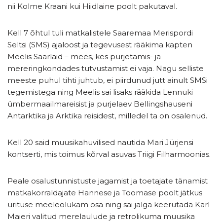
nii Kolme Kraani kui Hiidlaine poolt pakutaval.
Kell 7 õhtul tuli matkalistele Saaremaa Merispordi
Seltsi (SMS) ajaloost ja tegevusest rääkima kapten
Meelis Saarlaid – mees, kes purjetamis- ja
mereringkondades tutvustamist ei vaja. Nagu selliste
meeste puhul tihti juhtub, ei piirdunud jutt ainult SMSi
tegemistega ning Meelis sai lisaks rääkida Lennuki
ümbermaailmareisist ja purjelaev Bellingshauseni
Antarktika ja Arktika reisidest, milledel ta on osalenud.
Kell 20 said muusikahuvilised nautida Mari Jürjensi
kontserti, mis toimus kõrval asuvas Triigi Filharmoonias.
Peale osalustunnistuste jagamist ja toetajate tänamist
matkakorraldajate Hannese ja Toomase poolt jätkus
ürituse meeleolukam osa ning sai jalga keerutada Karl
Maieri valitud merelaulude ja retrolikuma muusika