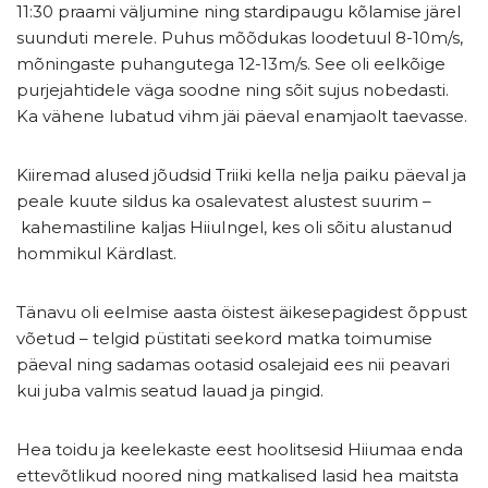
11:30 praami väljumine ning stardipaugu kõlamise järel
suunduti merele. Puhus mõõdukas loodetuul 8-10m/s,
mõningaste puhangutega 12-13m/s. See oli eelkõige
purjejahtidele väga soodne ning sõit sujus nobedasti.
Ka vähene lubatud vihm jäi päeval enamjaolt taevasse.
Kiiremad alused jõudsid Triiki kella nelja paiku päeval ja
peale kuute sildus ka osalevatest alustest suurim –
kahemastiline kaljas HiiuIngel, kes oli sõitu alustanud
hommikul Kärdlast.
Tänavu oli eelmise aasta öistest äikesepagidest õppust
võetud – telgid püstitati seekord matka toimumise
päeval ning sadamas ootasid osalejaid ees nii peavari
kui juba valmis seatud lauad ja pingid.
Hea toidu ja keelekaste eest hoolitsesid Hiiumaa enda
ettevõtlikud noored ning matkalised lasid hea maitsta