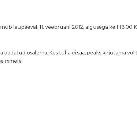
imub laupäeval, 11. veebruaril 2012, algusega kell 18.00 
äga oodatud osalema. Kes tulla ei saa, peaks kirjutama vo
se nimele.