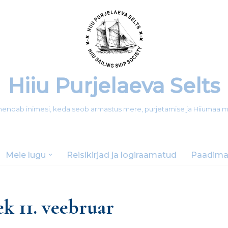
Hiiu Purjelaeva Selts
 ühendab inimesi, keda seob armastus mere, purjetamise ja Hiiumaa 
Meie lugu
Reisikirjad ja logiraamatud
Paadima
k 11. veebruar