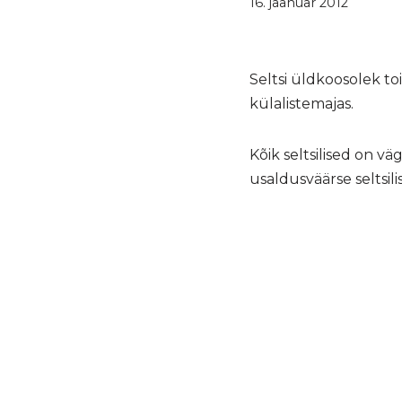
16. jaanuar 2012
Seltsi üldkoosolek to
külalistemajas.
Kõik seltsilised on v
usaldusväärse seltsili